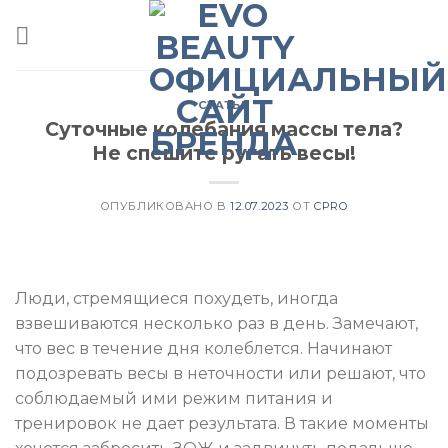
Skip
to
content
СТАТЬИ
Суточные колебания массы тела?
Не спешите ругать весы!
ОПУБЛИКОВАНО В
12.07.2023
ОТ
CPRO
Люди, стремящиеся похудеть, иногда
взвешиваются несколько раз в день. Замечают,
что вес в течение дня колеблется. Начинают
подозревать весы в неточности или решают, что
соблюдаемый ими режим питания и
тренировок не дает результата. В такие моменты