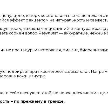
популярно, теперь косметологи все чаще делают эт
ся эффект с акцентом на натуральность и свежесть
оздушность, никаких четких линий и контура, крас
вета корней волос. Результат — аккуратные, нежные
чных процедур: мезотерапия, пилинг, биоревитали
рую подбирает врач косметолог-дерматолог. Наприме
здоровье кожи изнутри.
совали себе веснушки хной, но новое десятилетие ди
ость – по прежнему в тренде.