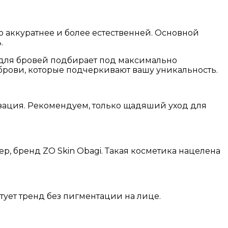
о аккуратнее и более естественней. Основной
.
ка для бровей подбирает под максимально
 брови, которые подчеркивают вашу уникальность.
зация. Рекомендуем, только щадяший уход для
р, бренд ZO Skin Obagi. Такая косметика нацелена
ктует тренд без пигментации на лице.