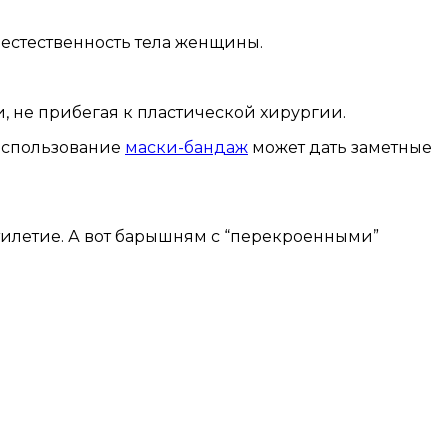
 естественность тела женщины.
 не прибегая к пластической хирургии.
 использование
маски-бандаж
может дать заметные
ятилетие. А вот барышням с “перекроенными”