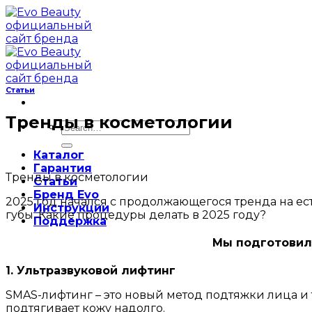
Skip
to
content
Статьи
Тренды в косметологии
Search
for:
Каталог
Гарантия
Тренды в косметологии
Статьи
Бренд Evo
2025 год начался с продолжающегося тренда на ес
Инструкции
губы. Какие процедуры делать в 2025 году?
Поддержка
Мы подготовили
1. Ультразвуковой лифтинг
SMAS-лифтинг – это новый метод подтяжки лица и т
подтягивает кожу надолго.