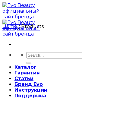
Skip
to
content
Home
/
Products
Search
for:
Каталог
Гарантия
Статьи
Бренд Evo
Инструкции
Поддержка