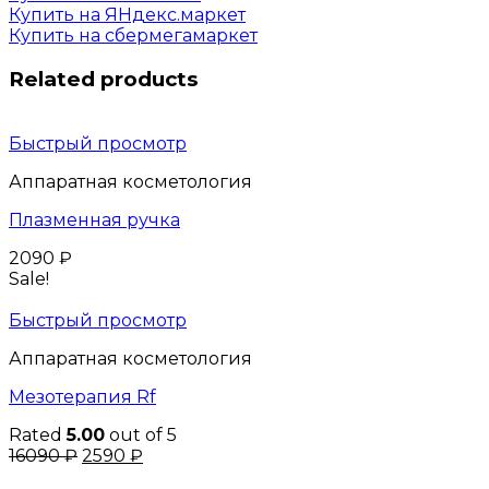
Купить на ЯНдекс.маркет
Купить на сбермегамаркет
Related products
Быстрый просмотр
Аппаратная косметология
Плазменная ручка
2090
₽
Sale!
Быстрый просмотр
Аппаратная косметология
Мезотерапия Rf
Rated
5.00
out of 5
Original
Current
16090
₽
2590
₽
price
price