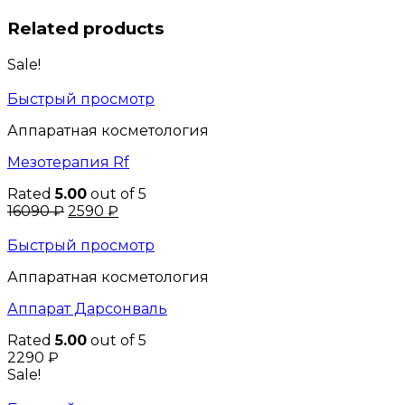
Related products
Sale!
Быстрый просмотр
Аппаратная косметология
Мезотерапия Rf
Rated
5.00
out of 5
Original
Current
16090
₽
2590
₽
price
price
was:
is:
Быстрый просмотр
16090 ₽.
2590 ₽.
Аппаратная косметология
Аппарат Дарсонваль
Rated
5.00
out of 5
2290
₽
Sale!