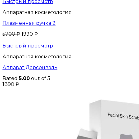
Быстрый просмотр
Аппаратная косметология
Плазменная ручка 2
Original
Current
5700
₽
1990
₽
price
price
was:
is:
Быстрый просмотр
5700 ₽.
1990 ₽.
Аппаратная косметология
Аппарат Дарсонваль
Rated
5.00
out of 5
1890
₽