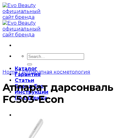
Skip
to
content
Search
for:
Каталог
Home
/
Аппаратная косметология
Гарантия
Статьи
Аппарат дарсонваль
Бренд Evo
Инструкции
FC503-Econ
Поддержка