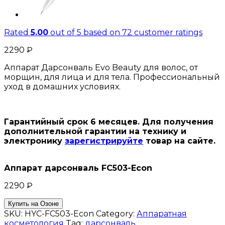
Rated
5.00
out of 5 based on
72
customer ratings
2290
₽
Аппарат Дарсонваль Evo Beauty для волос, от
морщин, для лица и для тела. Профессиональный
уход в домашних условиях.
Гарантийный срок 6 месяцев. Для получения
дополнительной гарантии на технику и
электронику
зарегистрируйте
товар на сайте.
Аппарат дарсонваль FC503-Econ
2290
₽
Купить на Озоне
SKU:
HYC-FC503-Econ
Category:
Аппаратная
косметология
Tag:
дарсонваль